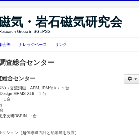
磁気・岩石磁気研究会
Research Group in SGEPSS
集会等
ナレッジベース
リンク
調査総合センター
査総合センター
l760（交流消磁，ARM, IRM付き）１台
esign MPMS-XL5 １台
） １台
台
１台
原技研DSPIN 1台
トラクション（超伝導磁力計と熱消磁を設置）