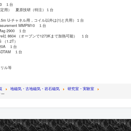
CS3 １台
率測定用） 夏原技研（特注）１台
.5m U-チャネル用，コイル以外は(1)と共用）１台
surement MMPM10 １台
ag 2900 １台
hore社 8604 （オーブンで1273Kまで加熱可能） １台
S （1.2T）
20A １台
4DTAM １台
ドリル等
覧
地磁気・古地磁気・岩石磁気
研究室・実験室
ター