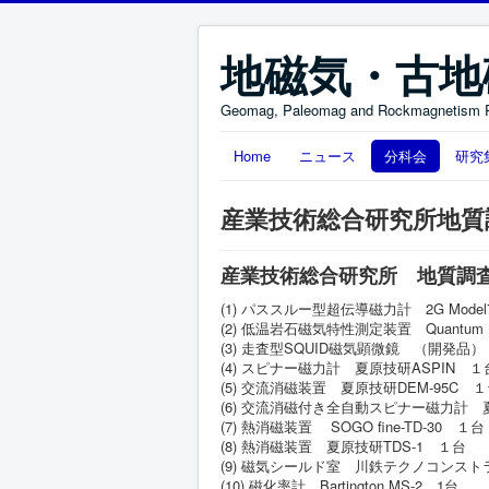
地磁気・古地
Geomag, Paleomag and Rockmagnetism 
Home
ニュース
分科会
研究
産業技術総合研究所地質
産業技術総合研究所 地質調
(1) パススルー型超伝導磁力計 2G Mode
(2) 低温岩石磁気特性測定装置 Quantum D
(3) 走査型SQUID磁気顕微鏡 （開発品
(4) スピナー磁力計 夏原技研ASPIN １
(5) 交流消磁装置 夏原技研DEM-95C 
(6) 交流消磁付き全自動スピナー磁力計 夏
(7) 熱消磁装置 SOGO fine-TD-30 １台
(8) 熱消磁装置 夏原技研TDS-1 １台
(9) 磁気シールド室 川鉄テクノコンス
(10) 磁化率計 Bartington MS-2 1台