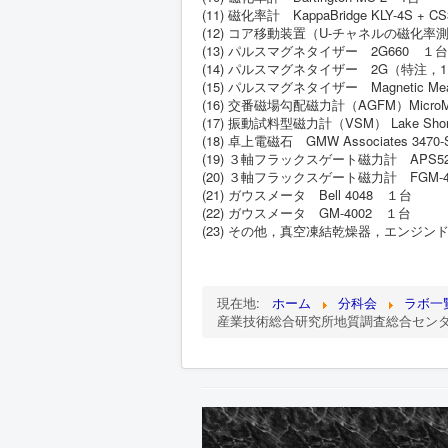
(11) 磁化率計 KappaBridge KLY-4S + 
(12) コア移動装置（U-チャネルの磁化
(13) パルスマグネタイザー 2G660 １台
(14) パルスマグネタイザー 2G（特注，1
(15) パルスマグネタイザー Magnetic Mea
(16) 交番磁場勾配磁力計（AGFM）MicroM
(17) 振動試料型磁力計（VSM） Lake S
(18) 卓上電磁石 GMW Associates 3470-
(19) ３軸フラックスゲート磁力計 APS5
(20) ３軸フラックスゲート磁力計 FGM-
(21) ガウスメータ Bell 4048 １台
(22) ガウスメータ GM-4002 １台
(23) その他，真空凍結乾燥器，エンジン
現在地:
ホーム
分科会
ラボ一
産業技術総合研究所地質調査総合セン