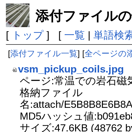
添付ファイルの
[
トップ
] [
一覧
|
単語検
[
添付ファイル一覧
] [
全ページの
vsm_pickup_coils.jpg
ページ:常温での岩石磁
格納ファイル
名:attach/E5B8B8E6B
MD5ハッシュ値:b091eb850
サイズ:47.6KB (48762 by