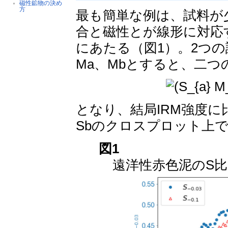
磁性鉱物の決め
方
最も簡単な例は、試料が
合と磁性とが線形に対応
にあたる（図1）。2つの試料
Ma、Mbとすると、二
となり、結局IRM強度に
Sbのクロスプロット上
図1
遠洋性赤色泥のS比。Us