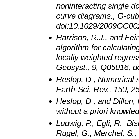
noninteracting single do
curve diagrams., G-cub
doi:10.1029/2009GC00
Harrison, R.J., and Fe
algorithm for calculatin
locally weighted regre
Geosyst., 9, Q05016, 
Heslop, D., Numerical s
Earth-Sci. Rev., 150, 2
Heslop, D., and Dillon
without a priori knowle
Ludwig, P., Egli, R., Bi
Rugel, G., Merchel, S.,