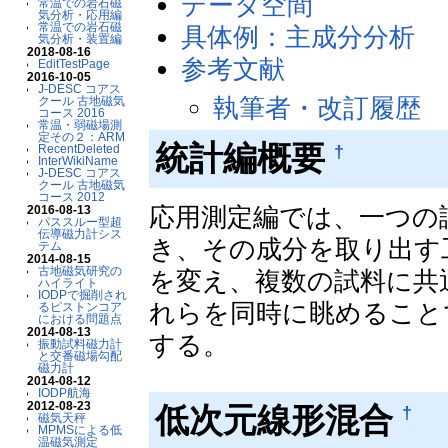
データ空間
常温での岩石磁
気分析・応用編
常温での岩石磁
具体例：主成分分析
気分析・装置編
2018-08-16
参考文献
EditTestPage
2016-10-05
J-DESC コアス
執筆者・改訂履歴
クール 古地磁気
コース 2016
常温・弱磁場測
定その２：ARM
統計編概要
†
RecentDeleted
InterWikiName
J-DESC コアス
クール 古地磁気
コース 2012
応用測定編では、一つの
2016-08-13
パススルー型超
伝導磁力計シス
き、その成分を取り出す
テム
2014-08-15
古地磁気研究の
を変え、複数の試料に共
ハイライト
IODPで掘削され
れらを同時に眺めること
るピストンコア
における問題点
2014-08-13
する。
振動試料磁力計
と交番磁場勾配
磁力計
2014-08-12
IODP航海
2012-08-23
低次元線形混合
†
磁気天秤
MPMSによる低
温磁気測定