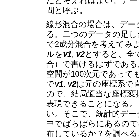
だと考えればよい。デー
間と呼ぶ。
線形混合の場合は、デー
る。二つのデータの足し
で2成分混合を考えてみ
ルを
v1
,
v2
とすると、全
合）で書けるはずである
空間が100次元であっ
で
v1
,
v2
は元の座標系で
ので、結局適当な座標変
表現できることになる。
い。そこで、統計的デー
中でばらばらにあるので
布しているか？を調べる