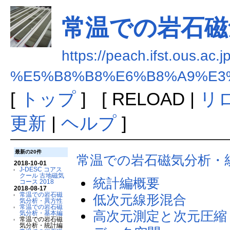
常温での岩石磁
https://peach.ifst.ous.ac.
%E5%B8%B8%E6%B8%A9%E3
[
トップ
] [
RELOAD |
リ
更新
|
ヘルプ
]
最新の20件
常温での岩石磁気分析・
2018-10-01
J-DESC コアス
クール 古地磁気
統計編概要
コース 2018
2018-08-17
常温での岩石磁
低次元線形混合
気分析・異方性
常温での岩石磁
高次元測定と次元圧縮
気分析・基本編
常温での岩石磁
気分析・統計編