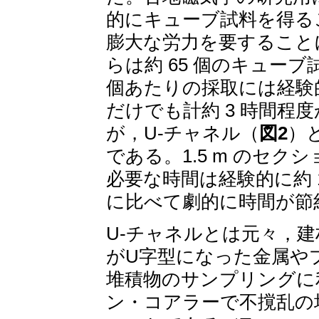
的にキューブ試料を得る
膨大な労力を要することに
らは約 65 個のキュー
個あたりの採取には経験的
だけでも計約 3 時間
が，U-チャネル（
図2
）
である。1.5 m のセク
必要な時間は経験的に約 
に比べて劇的に時間が節
U-チャネルとは元々，
がU字型になった金属や
堆積物のサンプリングに
ン・コアラーで不撹乱の