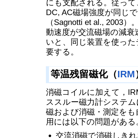
にも支配される。従って
DC, AC磁場強度が同
（Sagnotti et al.
動速度が交流磁場の減衰
いと、同じ装置を使った
要する。
等温残留磁化（
IRM
消磁コイルに加えて，I
ススルー磁力計システム
磁および消磁・測定をも
用には以下の問題がある
交流消磁で消磁しきれ