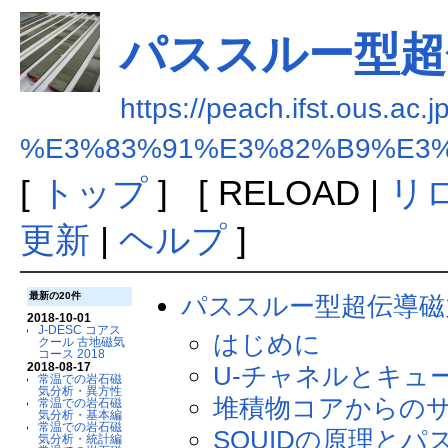
パススルー型超
https://peach.ifst.ous.ac.
%E3%83%91%E3%82%B9%E3
[
トップ
] [
RELOAD |
リ
更新
|
ヘルプ
]
最新の20件
パススルー型超伝導磁
2018-10-01
J-DESC コアス
はじめに
クール 古地磁気
コース 2018
2018-08-17
U-チャネルとキュ
常温での岩石磁
気分析・異方性
堆積物コアからの
常温での岩石磁
気分析・基本編
常温での岩石磁
SQUIDの原理と
気分析・統計編