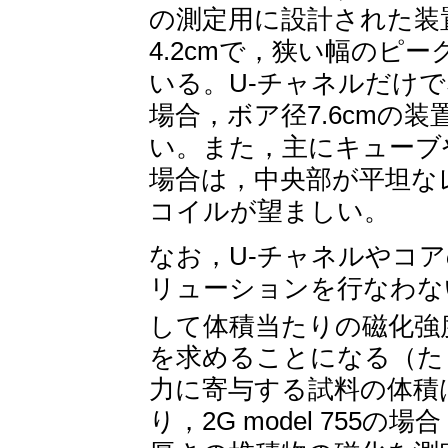
の測定用に設計された装置（
4.2cmで，狭い幅のピ
いる。U-チャネルだけ
場合，ボア径7.6cmの装置
い。また，主にキューブ
場合は，中央部が平坦な
コイルが望ましい。
なお，U-チャネルやコ
リューションを行なわな
して体積当たりの磁化強度（
を求めることになる（たとえば
力に寄与する試料の体積
り，2G model 755の