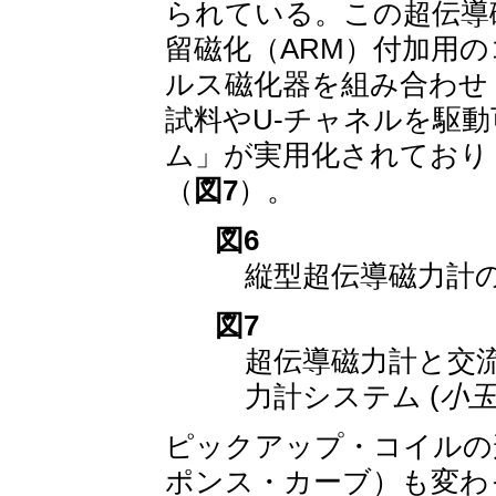
られている。この超伝導
留磁化（ARM）付加用の
ルス磁化器を組み合わせ
試料やU-チャネルを駆
ム」が実用化されており
（
図7
）。
図6
縦型超伝導磁力計の
図7
超伝導磁力計と交
力計システム (
小玉
ピックアップ・コイルの
ポンス・カーブ）も変わ