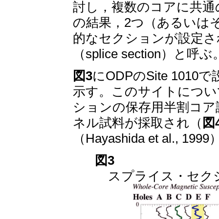
討し，複数のコアに共通の深度
の結果，2つ（あるいは
的なセクションが設定さ
（splice section）と呼ぶ
図3
にODPのSite 1
示す。このサイトについては
ションの保存用半割コア試料(
ネル試料が採取され（
図
（Hayashida et al., 199
図3
スプライス・セクション