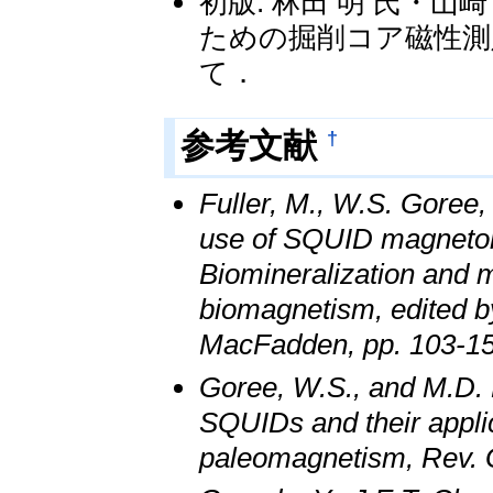
初版: 林田 明 氏・山崎
ための掘削コア磁性測
て．
†
参考文献
Fuller, M., W.S. Goree,
use of SQUID magnetom
Biomineralization and 
biomagnetism, edited by
MacFadden, pp. 103-15
Goree, W.S., and M.D. 
SQUIDs and their appli
paleomagnetism, Rev. 