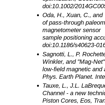
doi:10.1002/2014GC00
Oda, H., Xuan, C., and
of pass‑through paleom
magnetometer sensor r
sample positioning acc
doi:10.1186/s40623-016
Sagnotti, L., P. Rochett
Winkler, and "Mag-Net" 
low-field magnetic and 
Phys. Earth Planet. Inte
Tauxe, L., J.L. LaBrequ
Channel - a new techni
Piston Cores, Eos, Tra