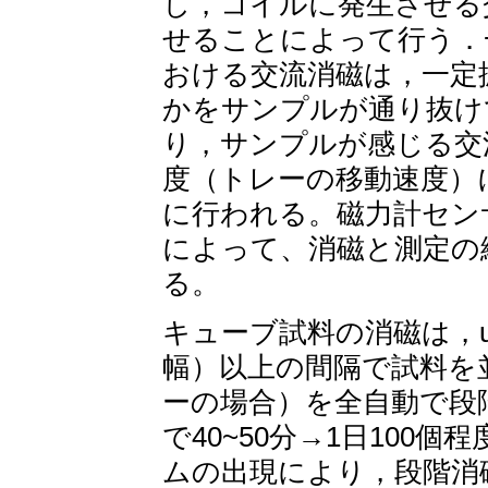
し，コイルに発生させる
せることによって行う．
おける交流消磁は，一定
かをサンプルが通り抜け
り，サンプルが感じる交
度（トレーの移動速度）
に行われる。磁力計セン
によって、消磁と測定の
る。
キューブ試料の消磁は，u-
幅）以上の間隔で試料を
ーの場合）を全自動で段
で40~50分→1日10
ムの出現により，段階消