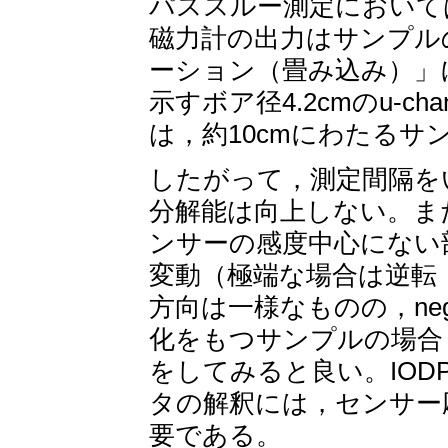
パススルー測定において
磁力計の出力はサンプル
ーション（畳み込み）」
示すボア径4.2cmのu-c
は，約10cmにわたる
したがって，測定間隔を
分解能は向上しない。ま
ンサーの感度中心にない
変動（極端な場合は逆転
方向は一様なものの，nega
化をもつサンプルの場合
をしてみると良い。IO
タの解釈には，センサー
要である。