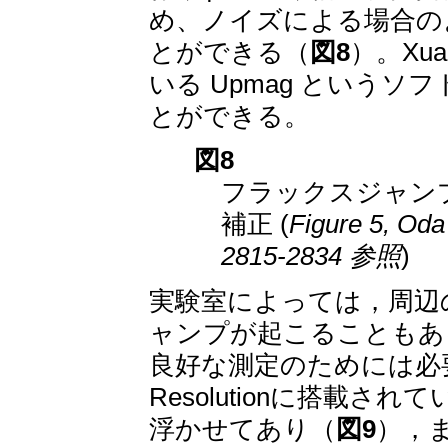
め、ノイズによる場合の
とができる（
図8
）。Xua
いる Upmag という
とができる。
図8
フラックスジャン
補正 (
Figure 5, Oda
2815-2834 参照
)
実験室によっては，周辺
ャンプが起こることもあ
良好な測定のためには必要
Resolutionに搭載
浮かせてあり（
図9
），