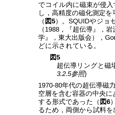
でコイル内に磁束が侵入
し，高精度の磁化測定を
（
図5
）。SQUIDやジ
（1988，『超伝導』，
学』，東大出版会），Goree and 
どに示されている。
図5
超伝導リングと磁場
3.2.5参照
)
1970-80年代の超伝
空層を含む容器の中央に
する形式であった（
図6
るため，両側から試料を