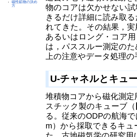
磁性鉱物の決め
物のコアは欠かせない試
方
きるだけ詳細に読み取る
れてきた。その結果，実
あるいはロング・コア用
は，パススルー測定のた
上の注意やデータ処理の
U-チャネルとキュ
堆積物コアから磁化測定
スチック製のキューブ（
る。従来のODPの航海で
m）から採取できるキュ
た。古地磁気学の研究用