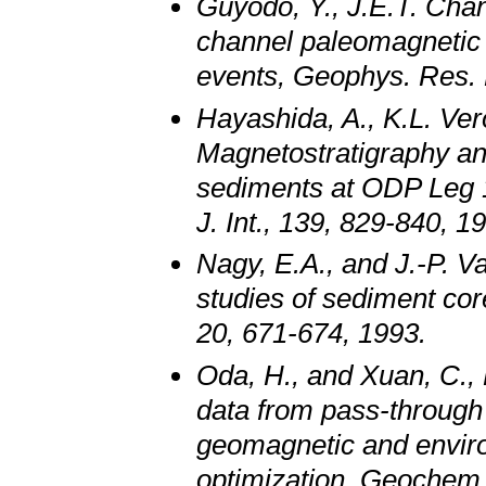
Guyodo, Y., J.E.T. Cha
channel paleomagnetic 
events, Geophys. Res. 
Hayashida, A., K.L. Ver
Magnetostratigraphy and
sediments at ODP Leg 1
J. Int., 139, 829-840, 1
Nagy, E.A., and J.-P. 
studies of sediment cor
20, 671-674, 1993.
Oda, H., and Xuan, C.,
data from pass-through
geomagnetic and enviro
optimization, Geochem.