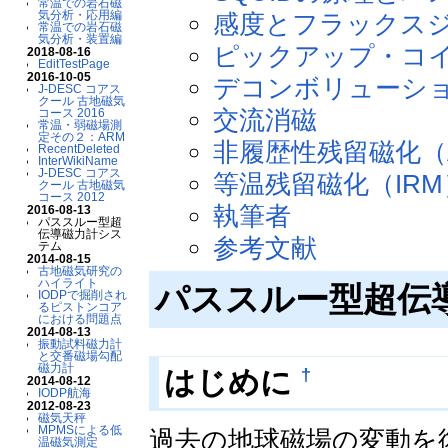
常温での岩石磁
気分析・応用編
感度とフラックス
常温での岩石磁
気分析・装置編
ピックアップ・コ
2018-08-16
EditTestPage
2016-10-05
デコンボリューシ
J-DESC コアス
クール 古地磁気
交流消磁
コース 2016
常温・弱磁場測
定その２：ARM
非履歴性残留磁化（
RecentDeleted
InterWikiName
J-DESC コアス
等温残留磁化（IRM
クール 古地磁気
コース 2012
執筆者
2016-08-13
パススルー型超
伝導磁力計シス
参考文献
テム
2014-08-15
古地磁気研究の
ハイライト
パススルー型超伝
IODPで掘削され
るピストンコア
における問題点
2014-08-13
振動試料磁力計
と交番磁場勾配
磁力計
†
はじめに
2014-08-12
IODP航海
2012-08-23
磁気天秤
MPMSによる低
過去の地球磁場の変動を
温磁気測定