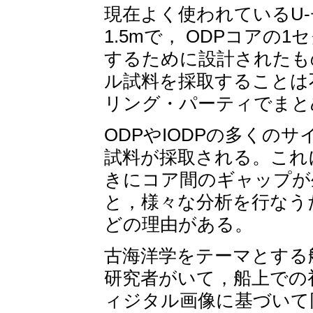
現在よく使われているU
1.5mで， ODPコアの
するために設計されたも
ル試料を採取することは
リング・パーティでまと
ODPやIODPの多くの
試料が採取される。これ
きにコア間のギャップが
と，様々な分析を行なう
どの理由がある。
古海洋学をテーマとする航海にはs
研究者がいて，船上での
ィジタル画像に基づいて