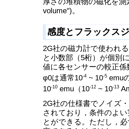
厚さの堆積物の磁化を測定し
volume")。
感度とフラックス
2G社の磁力計で使われるDC
と小数部（5桁）が個別
値に各センサーの較正係
φ0は通常10
~ 10
emu
-4
-5
10
emu（10
~ 10
A
-10
-12
-13
2G社の仕様書でノイズ・
されており，条件のよい
とができる。ただし，必